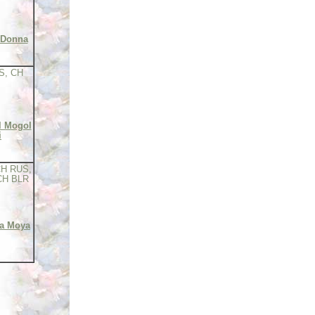
 Donna
S, CH
l Mogol
i
CH RUS,
CH BLR
ta Moya