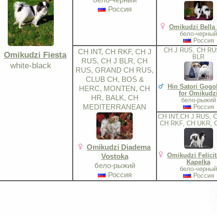
Россия
Omikudzi Bella
бело-черный
Россия
CH J RUS, CH RU
CH INT, CH RKF, CH J
Omikudzi Fiesta
BLR
RUS, CH J BLR, CH
white-black
RUS, GRAND CH RUS,
CLUB CH, BOS &
Hin Satori Gogo
HERC, MONTEN, CH
for Omikudz
HR, BALK, CH
бело-рыжий
MEDITERRANEAN
Россия
CH INT,CH J RUS, 
CH RKF, CH UKR, 
Omikudzi Diadema
Omikudzi Felici
Vostoka
Kapelka
бело-рыжий
бело-черный
Россия
Россия