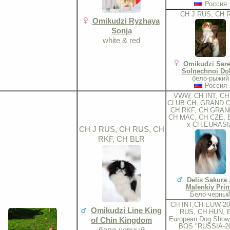
Россия
CH J RUS, CH 
Omikudzi Ryzhaya
Sonja
white & red
Omikudzi Ser
Solnechnoi Dol
бело-рыжий
Россия
VWW, CH INT, CH
CLUB CH, GRAND C
CH RKF, CH GRAN
CH MAC, CH CZE, 
x CH.EURASI
CH J RUS, CH RUS, CH
RKF, CH BLR
Delis Sakura
Malenkiy Prin
Бело-черны
CH INT,CH EUW-20
Omikudzi Line King
RUS, CH HUN, 
European Dog Show 
of Chin Kingdom
BOS "RUSSIA-2
бело-черный