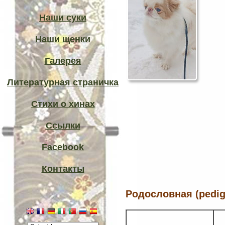
Наши суки
Наши щенки
Галерея
Литературная страничка
Стихи о хинах
Ссылки
Facebook
Контакты
Родословная (pedig