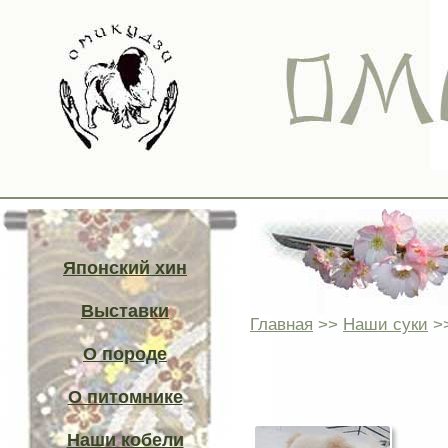
Японский хин
Выставки
Главная
>>
Наши суки
>>
О породе
О питомнике
Наши кобели