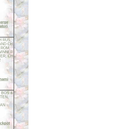
erge
atori
H RUS,
AND CH
 ROM,
WINNER
SER, CH
R
nami
, BOS &
TEN,
EAN
ckpot