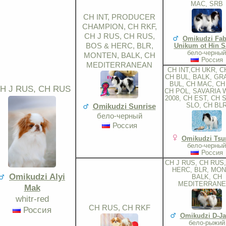
MAC, SRB
CH INT, PRODUCER
CHAMPION, CH RKF,
CH J RUS, CH RUS,
Omikudzi Fab
BOS & HERC, BLR,
Unikum ot Hin S
бело-черный
MONTEN, BALK, CH
Россия
MEDITERRANEAN
CH INT,CH UKR, C
CH BUL, BALK, GR
BUL, CH MAC, CH
H J RUS, CH RUS
CH POL, SAVARIA 
2008, CH EST, CH 
SLO, CH BL
Omikudzi Sunrise
бело-черный
Россия
Omikudzi Tsu
бело-черный
Россия
CH J RUS, CH RUS
HERC, BLR, MON
Omikudzi Alyi
BALK, CH
MEDITERRAN
Mak
whitr-red
CH RUS, CH RKF
Россия
Omikudzi D-Ja
бело-рыжий