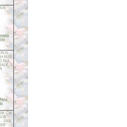
RUS
enada
ini
 RUS,
H.RUS,
D BUL,
BALK, 3
A
 Akio
ts
й
08, CH
BOB
- 2008,
009"