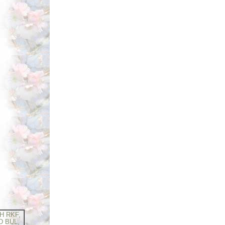
H RKF,
D BUL,