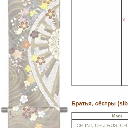
Братья, сёстры (sib
Имя
CH INT, CH J RUS, C