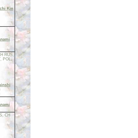
chi Kin
anami
CH RUS,
, POL,
inshi
й
я
anami
S, CH