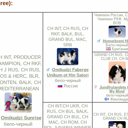
ree):
Чемпион России, C
Чемпион РКФ, М
ВОВ
CH INT, CH RUS, CH
RKF, BALK, BUL,
GRAND BUL, MAC,
Homerbrent Hi
SRB
Бело-черны
Британи
GRAND CH RUS, C
H INT, PRODUCER
CLUB CH, CH 
HAMPION, CH RKF,
Omikudzi Faberge
H J RUS, CH RUS,
Unikum ot Hin Satori
OS & HERC, BLR,
бело-черный
ONTEN, BALK, CH
Россия
Jundfrulandets 
MEDITERRANEAN
My Mind
бело-черный
Финлянди
CH INT,CH UKR, CH
RUS, CH BUL, BALK,
CH INT, CH RUS, ES
GRAND CH BUL, CH
Omikudzi Sunrise
GRAND CH R
MAC, CH ROM, CH
бело-черный
POL, SAVARIA WINNER