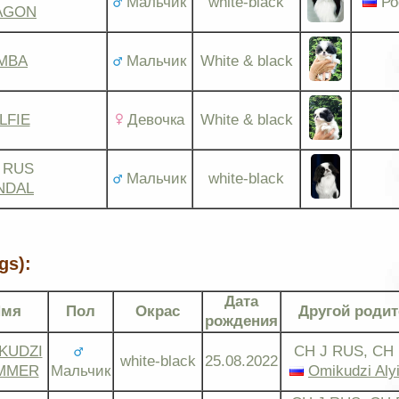
Мальчик
white-black
Ро
AGON
IMBA
Мальчик
White & black
LFIE
Девочка
White & black
 RUS
Мальчик
white-black
NDAL
gs):
Дата
Имя
Пол
Окрас
Другой роди
рождения
KUDZI
CH J RUS, CH
white-black
25.08.2022
MMER
Мальчик
Omikudzi Aly