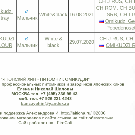
CH J RUS, CH 
CH ROM, CH BU
kudzi
White&black
16.08.2021
SRB, CH LT
tray
Мальчик
Omikudzi Ge
Pobedonose
KUDZI
White &
CH J RUS, CH
29.07.2020
LOUR
Мальчик
black
OMIKUDZI 
"ЯПОНСКИЙ ХИН - ПИТОМНИК ОМИКУДЗИ"
 профессиональных питомников и заводчиков японских хинов
Елена и Николай Шиловы
МОСКВА тел. +7 (495) 336 99 43,
моб. тел. +7 926 231 4243
banzaychin@yandex.ru
и поддержка Александрова И. http://laitiona.ru/ ©2006
зовании материалов с сайта ссылка на сайт обязательна
Сайт работает на ::FireColt