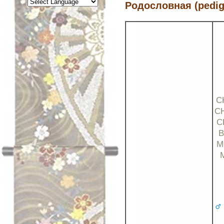
Родословная (pedig
C
C
C
B
M