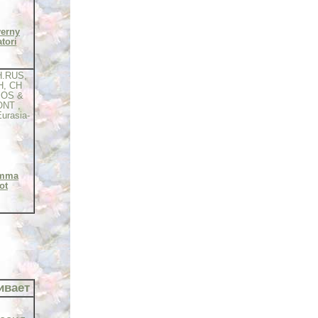
erny
tori
H.RUS,
H, CH
BOS &
NT ,
urasia-
amma
ot
ивает