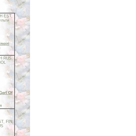
H EST,
ульти
noiri
й
я
H RUS,
MOL
Gerl Of
я
T, FIN,
US