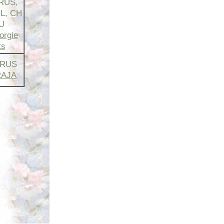
RUS,
L, CH
U
orgie
ts
 RUS
RAJA