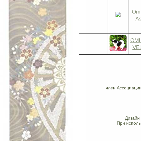
Omi
As
OMI
VE
член Ассоциации
Дизайн 
При исполь