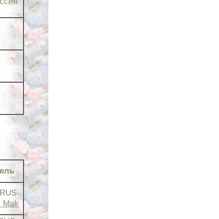
ссия
тель
 RUS
i Mak