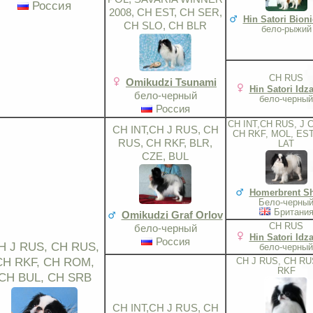
Россия
2008, CH EST, CH SER,
Hin Satori Bioni
CH SLO, CH BLR
бело-рыжий
CH RUS
Omikudzi Tsunami
Hin Satori Idz
бело-черный
бело-черный
Россия
CH INT,CH RUS, J 
CH INT,CH J RUS, CH
CH RKF, MOL, EST
RUS, CH RKF, BLR,
LAT
CZE, BUL
Homerbrent Sh
Бело-черны
Британи
Omikudzi Graf Orlov
CH RUS
бело-черный
Hin Satori Idz
Россия
H J RUS, CH RUS,
бело-черный
CH RKF, CH ROM,
CH J RUS, CH RU
RKF
CH BUL, CH SRB
CH INT,CH J RUS, CH