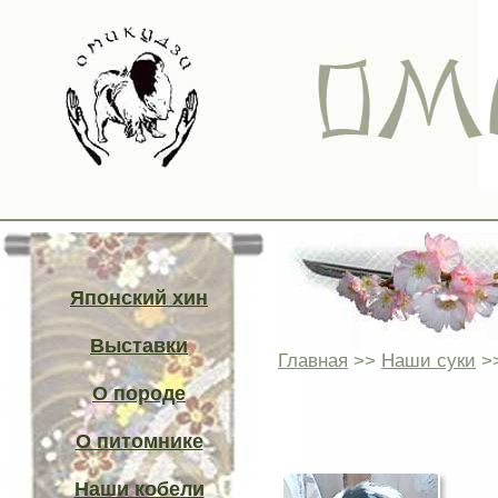
Японский хин
Выставки
Главная
>>
Наши суки
>
О породе
О питомнике
Наши кобели