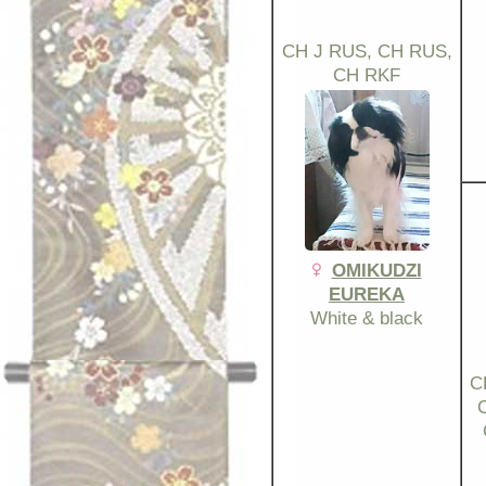
CH J RUS, CH RUS,
CH RKF
OMIKUDZI
EUREKA
White & black
C