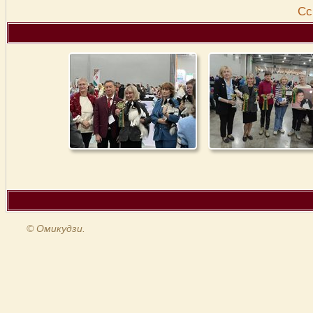
Cс
© Омикудзи.