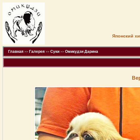
Японский хи
Главная
Галерея
Суки
Омикудзи Дарина
>>
>>
>>
Ве