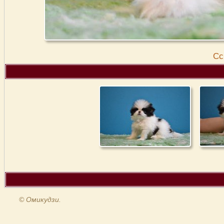
Cс
© Омикудзи.