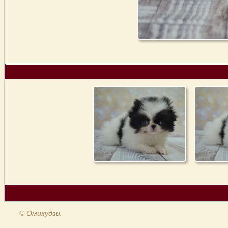
© Омикудзи.