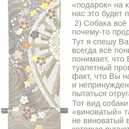
«подарок» на к
нас это будет 
2) Собака всё 
почему-то про
Тут я спешу В
всегда всё пон
понимает, что
туалетный про
факт, что Вы н
и непринужден
пытаться отруг
Тот вид собак
«виноватый» т
не виноватый в