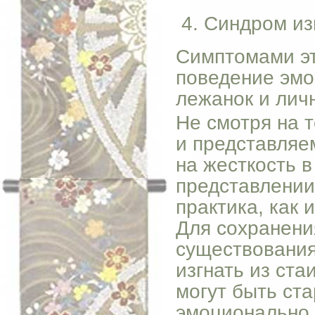
Синдром изг
Симптомами эт
поведение эмо
лежанок и лич
Не смотря на 
и представляе
на жесткость 
представлении,
практика, как 
Для сохранени
существования
изгнать из ста
могут быть ст
эмоционально