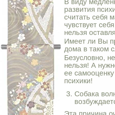
В виду медлен
развития псих
считать себя 
чувствует себ
нельзя оставля
Имеет ли Вы п
дома в таком с
Безусловно, не
нельзя! А нужн
ее самооценку
психики!
Собака волн
возбуждаетс
Эта причина о