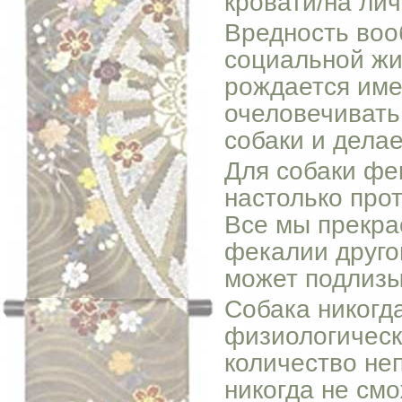
кровати/на ли
Вредность воо
социальной жи
рождается име
очеловечивать
собаки и дела
Для собаки фе
настолько прот
Все мы прекра
фекалии другой
может подлизы
Собака никогда
физиологическ
количество не
никогда не см