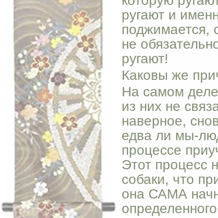
которую ругают
ругают и именн
поджимается, с
не обязательно
ругают!
Каковы же при
На самом деле
из них не связ
наверное, снов
едва ли мы-лю
процессе приуч
Этот процесс 
собаки, что пр
она САМА начне
определенного