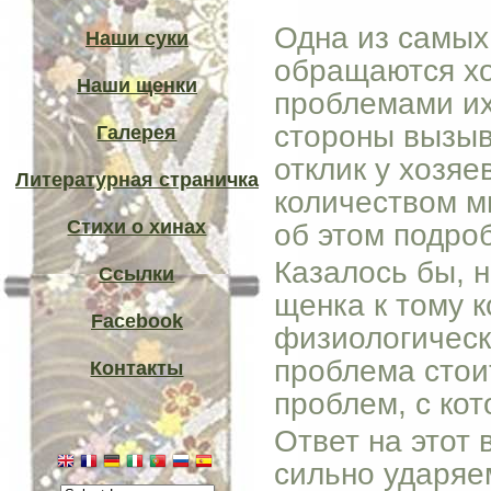
Одна из самых
Наши суки
обращаются хо
Наши щенки
проблемами их
стороны вызыв
Галерея
отклик у хозяе
Литературная страничка
количеством м
Стихи о хинах
об этом подро
Казалось бы, н
Ссылки
щенка к тому к
Facebook
физиологическ
проблема стои
Контакты
проблем, с ко
Ответ на этот
сильно ударяе