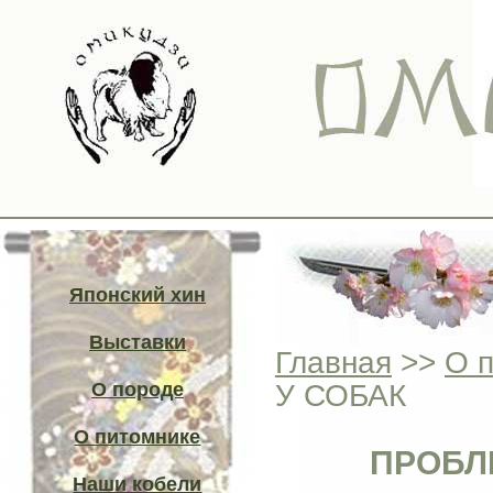
Японский хин
Выставки
Главная
>>
О 
У СОБАК
О породе
О питомнике
ПРОБЛ
Наши кобели