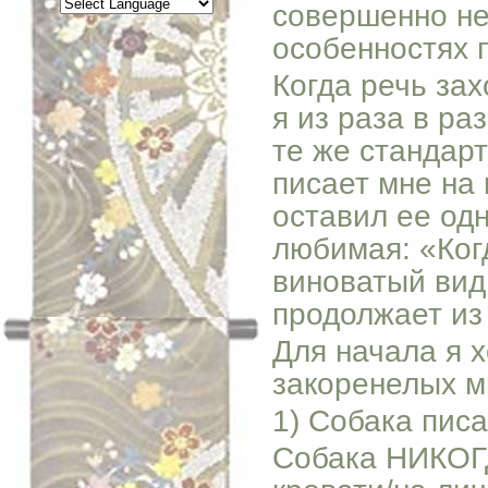
совершенно не
особенностях п
Когда речь зах
я из раза в ра
те же стандар
писает мне на 
оставил ее одн
любимая: «Ког
виноватый вид 
продолжает из
Для начала я х
закоренелых м
1) Собака писа
Собака НИКОГД