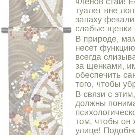
членов стаи! Е
туалет вне ло
запаху фекалий
слабые щенки 
В природе, ма
несет функцию
всегда слизыв
за щенками, им
обеспечить са
того, чтобы уб
В связи с этим
должны понима
психологическ
том, чтобы он 
улице! Подобн