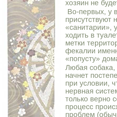
хозяин не буд
Во-первых, у 
присутствуют 
«санитарии», 
ходить в туале
метки территор
фекалии именно
«попусту» дом
Любая собака,
начнет постеп
при условии, ч
нервная сист
только верно с
процесс проис
проблем (обыч