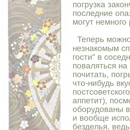
погрузка закон
последние опа
могут немного 
Теперь можно
незнакомым сп
гости" в сосед
поваляться на 
почитать, погр
что-нибудь вку
постсоветског
аппетит), пос
оборудованы в
и вообще испо
безделья, ведь