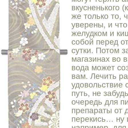
вкусненького (
же только то, 
уверены, и что
желудком и ки
собой перед от
сутки. Потом 
магазинах во 
вода может со
вам. Лечить ра
удовольствие 
путь, не забуд
очередь для п
препараты от д
перекись… ну 
например, для