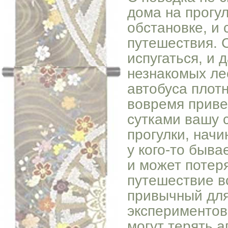
дома на прогул
обстановке, и 
путешествия. 
испугаться, и 
незнакомых лес
автобуса плот
вовремя привез
сутками вашу с
прогулки, начи
у кого-то быва
и может потеря
путешествие в
привычный для
экспериментов
могут терять а