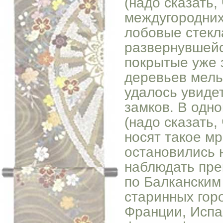
(надо сказать
междугородних
лобовые стекла
развернувшейс
покрытые уже 
деревьев мель
удалось увидет
замков. В одно
(надо сказать,
носят такое м
остановились 
наблюдать пре
по Балканским
старинных гор
Франции, Испа