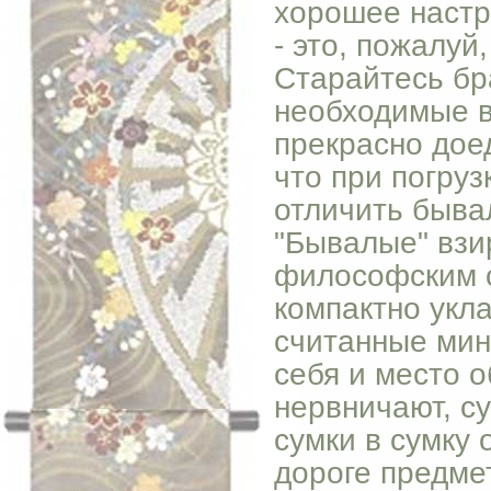
хорошее настр
- это, пожалуй
Старайтесь бр
необходимые в
прекрасно доед
что при погруз
отличить быва
"Бывалые" взи
философским с
компактно укл
считанные мин
себя и место о
нервничают, с
сумки в сумку 
дороге предме