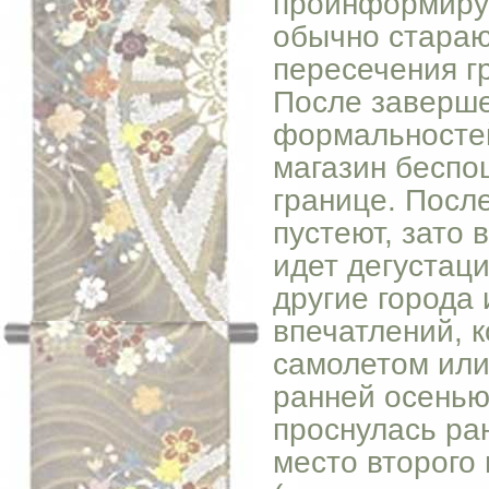
проинформирую
обычно стараю
пересечения г
После заверше
формальностей
магазин беспо
границе. После
пустеют, зато 
идет дегустац
другие города
впечатлений, 
самолетом или 
ранней осенью
проснулась ран
место второго