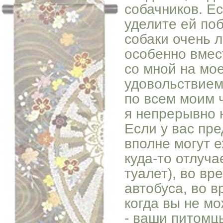
собачников. Е
уделите ей по
собаки очень 
особенно вмес
со мной на мо
удовольствием 
по всем моим 
я непрерывно 
Если у вас пр
вполне могут е
куда-то отлуча
туалет), во вр
автобуса, во в
когда вы не м
- ваши питомц