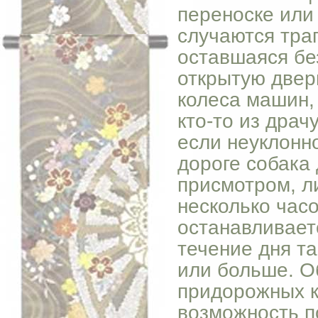
переноске или 
случаются траг
оставшаяся бе
открытую двер
колеса машин,
кто-то из дра
если неуклонн
дороге собака
присмотром, ли
несколько часо
останавливаетс
течение дня т
или больше. О
придорожных к
возможность п