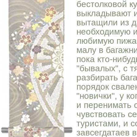
бестолковой к
выкладывают и
вытащили из д
необходимую и
любимую пижам
малу в багажн
пока кто-нибуд
"бывалых", с 
разбирать баг
порядок свален
"новички", у к
и перенимать 
чувствовать с
туристами, и с
завсегдатаев в