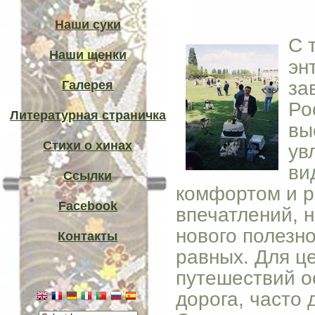
Наши суки
С 
Наши щенки
эн
за
Галерея
Ро
Литературная страничка
вы
Стихи о хинах
ув
ви
Ссылки
комфортом и р
Facebook
впечатлений, 
нового полезно
Контакты
равных. Для ц
путешествий о
дорога, часто 