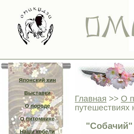
Японский хин
Выставки
Главная
>>
О 
путешествиях 
О породе
О питомнике
"Собачий"
Наши кобели