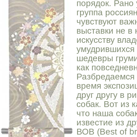
порядок. Рано
группа россиян
чувствуют важ
выставки не в 
искусству влад
умудрившихся з
шедевры грумин
как повседневн
Разбредаемся 
время экспози
друг другу в р
собак. Вот из 
что наша соба
известие из др
ВОВ (Best of b