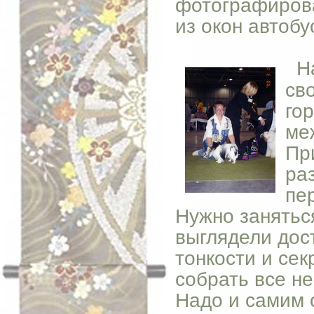
фотографиров
из окон автобу
Н
св
го
ме
Пр
ра
пе
Нужно заняться
выглядели дос
тонкости и сек
собрать все н
Надо и самим 