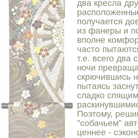
два кресла дру
расположенные
получается до
из фанеры и п
вполне комфор
часто пытаются
т.е. всего два
ночи превращаю
скрючившись н
пытаясь засну
сладко спящим
раскинувшимис
Поэтому, реши
"собачьем" авт
ценнее - сэкон