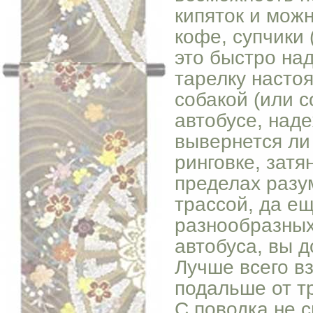
кипяток и можн
кофе, супчики 
это быстро над
тарелку настоя
собакой (или 
автобусе, наде
вывернется ли 
ринговке, затя
пределах разу
трассой, да е
разнообразных
автобуса, вы 
Лучше всего вз
подальше от т
С поводка не с