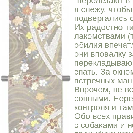
"перелезают в 
я слежу, чтобы
подвергались о
Их радостно т
лакомствами (т
обилия впечат
они вповалку з
перекладываю 
спать. За окно
встречных маш
Впрочем, не в
сонными. Нере
контроля и та
Обо всех прав
с собаками и 