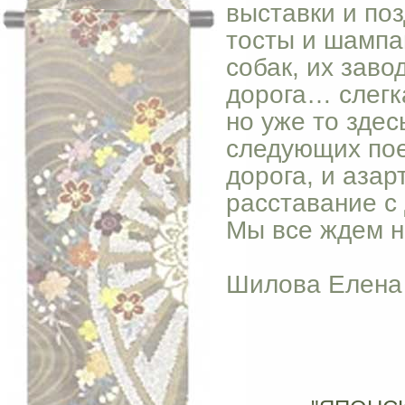
выставки и по
тосты и шампа
собак, их заво
дорога… слегка
но уже то зде
следующих поез
дорога, и азар
расставание с
Мы все ждем 
Шилова Елена