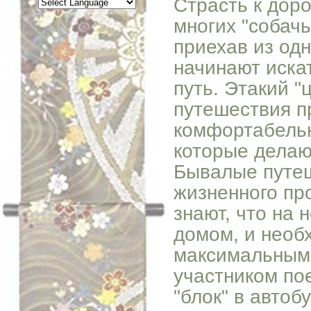
Страсть к доро
многих "собачь
приехав из од
начинают иска
путь. Этакий "
путешествия пр
комфортабельн
которые делаю
Бывалые путеш
жизненного про
знают, что на 
домом, и необх
максимальным
участником по
"блок" в автоб